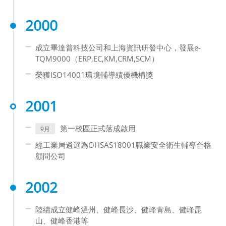
2000
成立畢達普科技公司和上海資訊研發中心，發展e-
TQM9000（ERP,EC,KM,CRM,SCM）
榮獲ISO14001環境輔導績優機構獎
2001
第一校區正式落成啟用
9月
經工業局遴選為OHSAS18001職業安全衛生輔導合格
顧問公司
2002
陸續成立健峰溫州、健峰長沙、健峰青島、健峰昆
山、健峰香港等