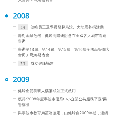
2008
健峰員工及學員發起為汶川大地震募捐活動
5月
應對金融危機，健峰高階研討會在全國各大城市巡迴
舉辦
舉辦第13屆、第14屆、第15屆、第16屆全國品管圈大
會與3T戰略發表會
成立健峰福建
7月
2009
健峰企管科研大樓落成並正式啟用
獲得“2008年度寧波市優秀中小企業公共服務平臺”榮
譽稱號
與寧波市教育局簽署協定，由健峰自2009年起，連續