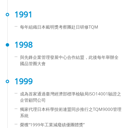
1991
每年組織日本戴明獎考察團赴日研修TQM
1998
與先鋒企業管理發展中心合作結盟，此後每年舉辦全
國品管圈大會
1999
成為首家通過臺灣經濟部標準檢驗局ISO14001驗證之
企管顧問公司
獨家代理日本科學技術連盟同步推行之TQM9000管理
系統
榮獲“1999年工業減廢績優團體獎”