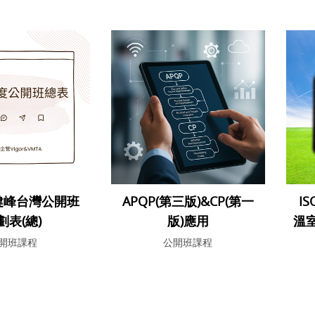
-健峰台灣公開班
APQP(第三版)&CP(第一
IS
劃表(總)
版)應用
溫
開班課程
公開班課程