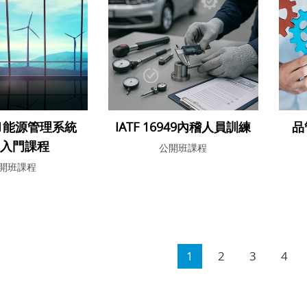
001能源管理系統
IATF 16949內稽人員訓練
品
入入門課程
公開班課程
開班課程
1
2
3
4