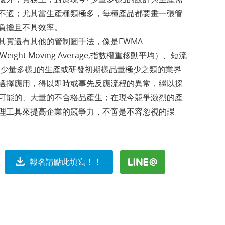
不適；尤其當生產種類極多，每種產品都要畫一張管
負擔且不具效率。
其實還有其他的管制圖手法，像是EWMA
lly Weight Moving Average,指數權重移動平均）、短流
於｢少量多樣｣的生產或研發初期樣品量極少之類的業界
選擇應用，得以即時或事先反應流程的異常，繼以採
可能的、大量的不合格品產生；在現今競爭激烈的產
理工具來提高企業的競爭力，不啻是不容忽視的課
報名請點此填寫！！