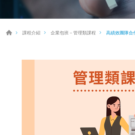
高績效團隊合
課程介紹
企業包班－管理類課程