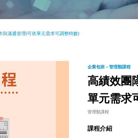
作與溝通管理(可依單元需求可調整時數)
企業包班－管理類課程
高績效團
單元需求
管理類課程
課程介紹