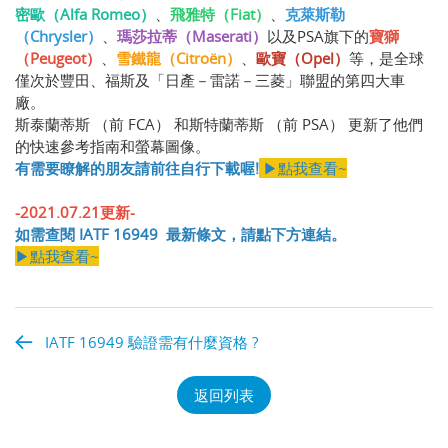
密歐（Alfa Romeo）
、
飛雅特（Fiat）
、
克萊斯勒
（Chrysler）
、
瑪莎拉蒂（Maserati）
以及PSA旗下的
寶獅
（Peugeot）
、
雪鐵龍（Citroën）
、
歐寶（Opel）
等，是全球
僅次於豐田、福斯及「日產－雷諾－三菱」聯盟的第四大車
廠。
斯泰蘭蒂斯 （前 FCA） 和斯特蘭蒂斯 （前 PSA） 更新了他們
的快速參考指南和螢幕圖像。
有需要瞭解的朋友請前往自行下載喔!
▶點我查看~
​​​​​​-2021.07.21更新-
如需查閱 IATF 16949 最新條文，請點下方連結。
▶點我查看~
IATF 16949 驗證需有什麼資格 ?
返回列表