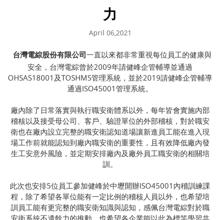
力
April 06,2021
台灣電綜股份有限公司
一直以來都非常重視每位員工的健康與
安全，台灣電綜曾於2009年請健峰企管輔導並通過
OHSAS18001及TOSHMS管理系統，並於2019請健峰企管輔導
通過ISO45001管理系統。
廠內除了日常落實與執行職安衛體系以外，每年皆會實施內部
稽核以及接受母公司、客戶、驗證單位的外部稽核，對於職安
衛也在廠內設立完整的職安衛認知道場讓新進員工能在進入現
場工作前就能認知到廠內職安衛的重要性，且有效降低廠內發
生工安意外風險，並定期安排廠內及廠外員工職安衛的相關培
訓。
此次也安排5位員工參加健峰於中壢開辦ISO45001內稽訓練課
程，除了希望各單位能有一定比例的稽核人員以外，也希望培
訓員工能有更完整的職安衛知識與認知，感佩台灣電綜對於職
安衛系統不遺餘力的推動，也希望各企業能以此為標竿學習共