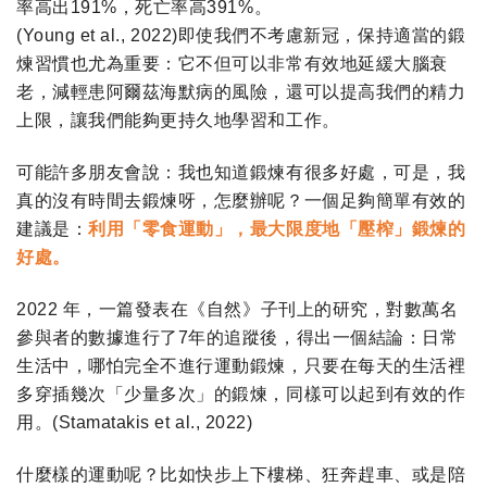
率高出
191%
，死亡率高
391%
。
(Young et al., 2022)
即使我們不考慮新冠，保持適當的鍛
煉習慣也尤為重要：它不但可以非常有效地延緩大腦衰
老，減輕患阿爾茲海默病的風險，還可以提高我們的精力
上限，讓我們能夠更持久地學習和工作。
可能許多朋友會說：我也知道鍛煉有很多好處，可是，我
真的沒有時間去鍛煉呀，怎麼辦呢？一個足夠簡單有效的
建議是：
利用「零食運動」，最大限度地「壓榨」鍛煉的
好處。
2022
年，一篇發表在《自然》子刊上的研究，對數萬名
參與者的數據進行了
7
年的追蹤後，得出一個結論：日常
生活中，哪怕完全不進行運動鍛煉，只要在每天的生活裡
多穿插幾次「少量多次」的鍛煉，同樣可以起到有效的作
用。
(Stamatakis et al., 2022)
什麼樣的運動呢？比如快步上下樓梯、狂奔趕車、或是陪