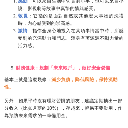
感動
：可以來自生活中切實的小事，也可以來自小
說、影視劇等故事中真摯的情緒感受。
敬畏
：它指的是面對自然或其他宏大事物的洗禮
時，內心感受到的崇高感。
激情
：指你全身心地投入在某項事情當中時，所感
受到的充滿動力和鬥志、渾身有著源源不斷力量的
活力感。
財務健康：規劃「未來帳戶」，做好安全儲備
基本上就是這麼幾條：
減少負債，降低風險，保持流動
性
。
另外，如果平時沒有理財習慣的朋友，建議定期抽出一部
分收入（比如月薪的
10%
），存起來，輕易不要動用，作
為預防未來需求的一筆備用金。