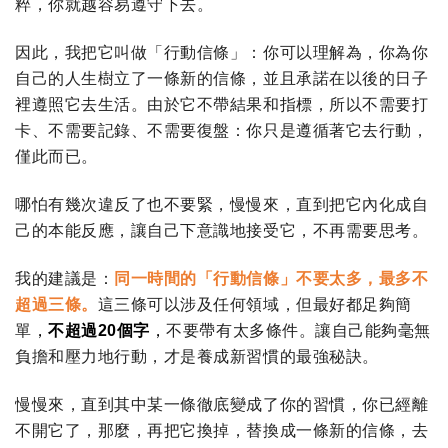
粹，你就越容易遵守下去。
因此，我把它叫做「行動信條」：你可以理解為，你為你
自己的人生樹立了一條新的信條，並且承諾在以後的日子
裡遵照它去生活。由於它不帶結果和指標，所以不需要打
卡、不需要記錄、不需要復盤：你只是遵循著它去行動，
僅此而已。
哪怕有幾次違反了也不要緊，慢慢來，直到把它內化成自
己的本能反應，讓自己下意識地接受它，不再需要思考。
我的建議是：
同一時間的「行動信條」不要太多，最多不
超過三條。
這三條可以涉及任何領域，但最好都足夠簡
單
，
不超過
20
個字
，
不要帶有太多條件。讓自己能夠毫無
負擔和壓力地行動，才是養成新習慣的最強秘訣。
慢慢來，直到其中某一條徹底變成了你的習慣，你已經離
不開它了，那麼，再把它換掉，替換成一條新的信條，去