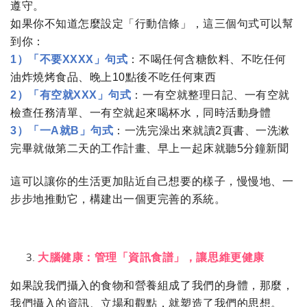
遵守。
如果你不知道怎麼設定「行動信條」，這三個句式可以幫
到你：
1
）「不要
XXXX
」句式
：不喝任何含糖飲料、不吃任何
油炸燒烤食品、晚上
10
點後不吃任何東西
2
）「有空就
XXX
」句式
：一有空就整理日記、一有空就
檢查任務清單、一有空就起來喝杯水，同時活動身體
3
）「一
A
就
B
」句式
：一洗完澡出來就讀
2
頁書、一洗漱
完畢就做第二天的工作計畫、早上一起床就聽
5
分鐘新聞
這可以讓你的生活更加貼近自己想要的樣子，慢慢地、一
步步地推動它，構建出一個更完善的系統。
大腦健康：管理「資訊食譜」，讓思維更健康
如果說我們攝入的食物和營養組成了我們的身體，那麼，
我們攝入的資訊、立場和觀點，就塑造了我們的思想。