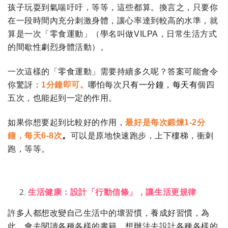
孩子玩耍到氣喘吁吁，等等，這些都算。換言之，只要你
在一段時間內充分刺激身體，讓心率達到較高的水準，就
算是一次「零食運動」（學名叫做
VILPA
，日常生活方式
的間歇性劇烈身體活動）。
一次這樣的「零食運動」需要持續多久呢？答案可能會令
你驚訝：
1
分鐘即可。
哪怕每次
只有一分鐘，每天有
個四
五次，也能起到一定的作用。
如果你想要起到比較好的作用，
最好是每次鍛煉
1-2
分
鐘，每天
6-8
次
。
可以是原地快速跑步，上下樓梯，衝刺
跑，等等。
生活健康：設計「行動信條」，讓生活更規律
許多人都想改變自己生活中的壞習慣，養成好習慣，為
此，會去閱讀各種各樣的書籍，想辦法去設計各種各樣的