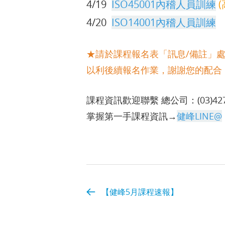
4/19
ISO45001內稽人員訓練
(
4/20
ISO14001內稽人員訓練
★請於課程報名表「訊息/備註」
以利後續報名作業，謝謝您的配合
課程資訊歡迎聯繫 總公司：(03)427
掌握第一手課程資訊→
健峰LINE@
【健峰5月課程速報】