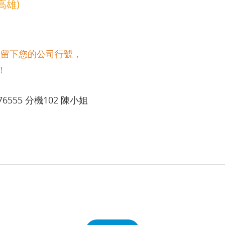
高雄)
處留下您的公司行號，
！
6555 分機102 陳小姐