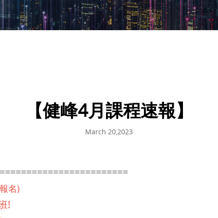
【健峰4月課程速報】
March 20,2023
========================
報名)
班!