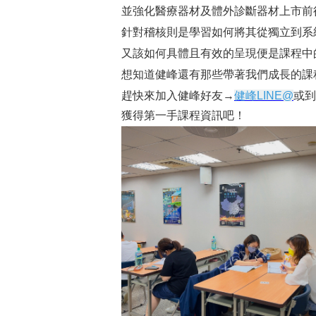
並強化醫療器材及體外診斷器材上市前
針對稽核則是學習如何將其從獨立到系
又該如何具體且有效的呈現便是課程中
想知道健峰還有那些帶著我們成長的課程嗎
趕快來加入健峰好友
→
健峰
LINE@
或到
獲得第一手課程資訊吧！