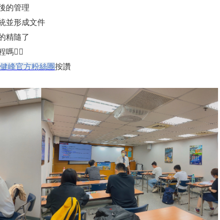
後的管理
統並形成文件
的精隨了
‍♀️
健峰官方粉絲團
按讚