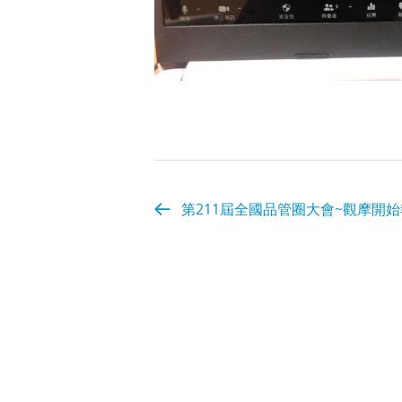
第211屆全國品管圈大會~觀摩開