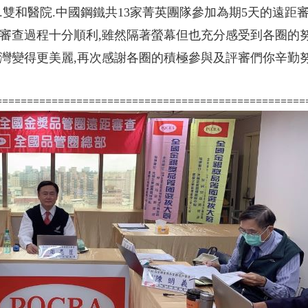
.雙和醫院.中國鋼鐵共13家菁英團隊參加為期5天的遠距
距審查過程十分順利,雖然隔著螢幕但也充分感受到各圈的
台灣變得更美麗,再次感謝各圈的積極參與及評審們你辛勤
==================================================