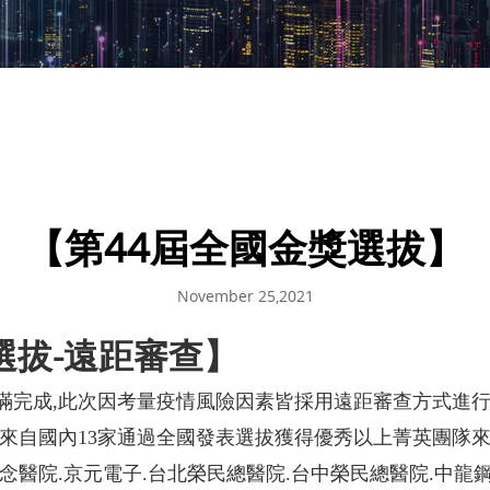
【第44屆全國金獎選拔】
November 25,2021
選拔-遠距審查】
滿完成,此次因考量疫情風險因素皆採用遠距審查方式進
來自國內13家通過全國發表選拔獲得優秀以上菁英團隊來
念醫院.京元電子.台北榮民總醫院.台中榮民總醫院.中龍鋼