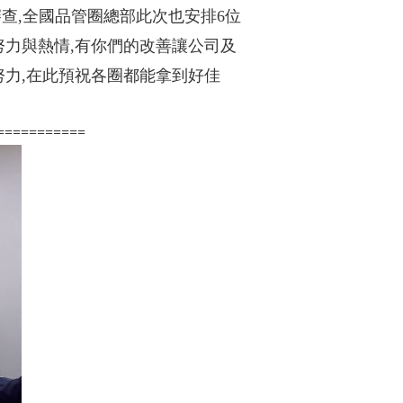
審查,全國品管圈總部此次也安排6位
努力與熱情,有你們的改善讓公司及
努力,在此預祝各圈都能拿到好佳
===========