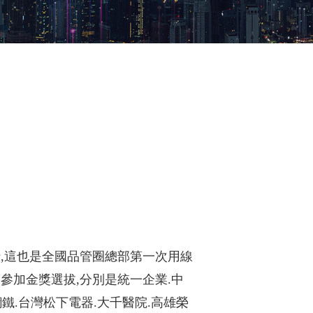
行,這也是全國品管圈總部第一次用線
參加金獎選拔,分別是統一企業.中
鐵.台灣松下電器.大千醫院.高雄榮