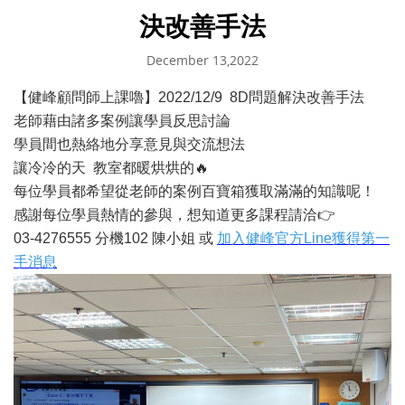
決改善手法
December 13,2022
【健峰顧問師上課嚕】2022/12/9 8D問題解決改善手法
老師藉由諸多案例讓學員反思討論
學員間也熱絡地分享意見與交流想法
讓冷冷的天 教室都暖烘烘的
🔥
每位學員都希望從老師的案例百寶箱獲取滿滿的知識呢！
感謝每位學員熱情的參與，想知道更多課程
請洽
👉
03-4276555
分機102 陳小姐 或
加入健峰官方Line
獲得第一
手消息