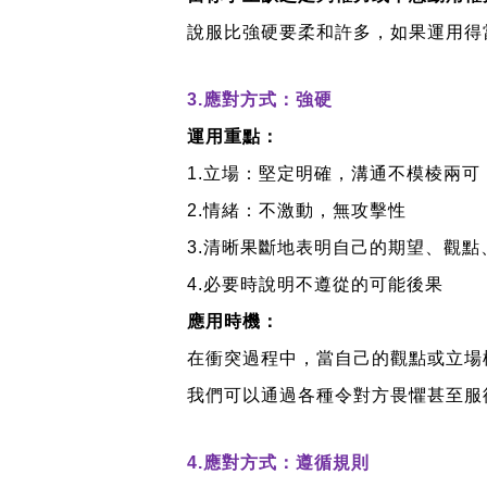
說服比強硬要柔和許多，如果運用得
3.
應對方式：強硬
運用重點：
1.
立場：堅定明確，溝通不模棱兩可
2.
情緒：不激動，無攻擊性
3.
清晰果斷地表明自己的期望、觀點
4.
必要時說明不遵從的可能後果
應用時機：
在衝突過程中，當自己的觀點或立場
我們可以通過各種令對方畏懼甚至服
4.
應對方式：遵循規則