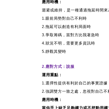
應用時機：
迴避或維持，是一種通過拖延時間來
1.
眼前局勢對自己不利時
2.
拖延可以創造有利局面時
3.
爭取籌碼，當對方比我著急時
4.
狀況不明，需要更多資訊時
5.
靜觀其變時
2.
應對方式：說服
運用重點：
1.
選擇性提供有利於自己的事實證據
2.
強調雙方一致之處，忽視對自己不
應用時機：
當你手上缺乏足夠權力或不想動用權