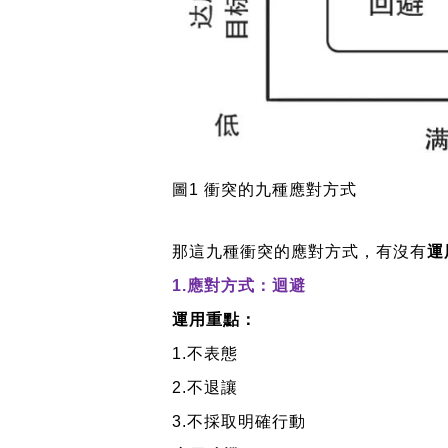
圖
1
衝突的九種應對方式
那這九種衝突的應對方式，有沒有
運
1.
應對方式：迴避
運用重點：
1.
不表態
2.
不退讓
3.
不採取明確行動