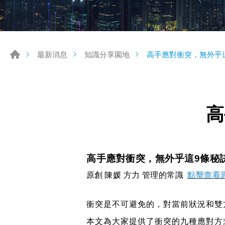
高手應對衝突，無外乎
最新消息
知識分享園地
高
高手應對衝突，無外乎這
9
條秘
原創
陳媛 方力
管理的常識
點擊查看
衝突是不可避免的，對當前狀況和雙
本文為大家提供了衝突的九種應對方