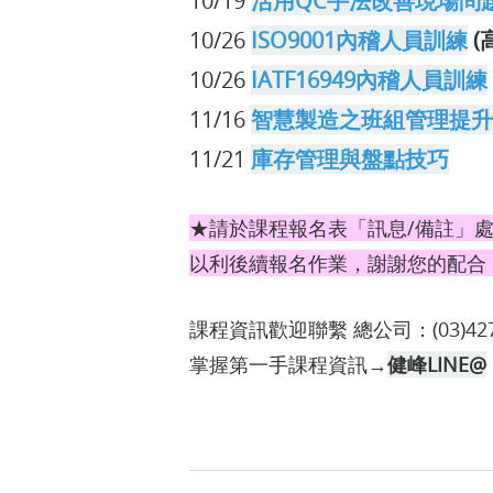
10/19
活用QC手法改善現場問
10/26
ISO9001內稽人員訓練
(
10/26
IATF16949內稽人員訓練
11/16
智慧製造之班組管理提升
11/21
庫存管理與盤點技巧
★請於課程報名表「訊息/備註」
以利後續報名作業，謝謝您的配合
課程資訊歡迎聯繫 總公司：(03)427
掌握第一手課程資訊→
健峰LINE@