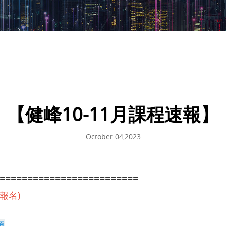
【健峰10-11月課程速報】
October 04,2023
=========================
報名)