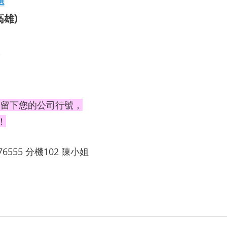
題
高雄)
處留下您的公司行號，
！
6555 分機102 陳小姐