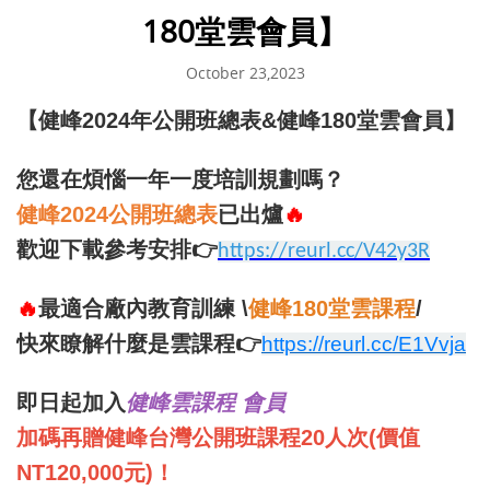
180堂雲會員】
October 23,2023
【健峰2024年公開班總表&健峰180堂雲會員】
您還在煩惱一年一度培訓規劃嗎？
健峰2024公開班總表
已出爐
🔥
歡迎下載參考安排
👉
https://reurl.cc/V42y3R
🔥
最適合廠內教育訓練
\
健峰180堂雲課程
/
快來瞭解什麼是雲課程
👉
https://reurl.cc/E1Vvja
即日起加入
健峰雲課程
會員
加碼再贈健峰台灣公開班課程
20
人次
(
價值
NT120,000
元
)
！