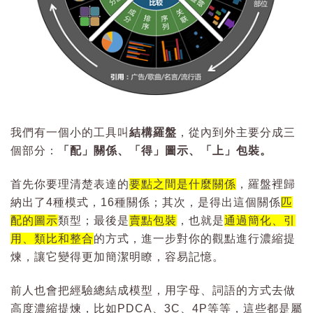
我們有一個小的工具叫
結構羅盤
，從內到外主要分成三
個部分：
「配」關係、「得」圖示、「上」包裝。
首先你要理清楚表達的
要點之間是什麼關係
，羅盤裡歸
納出了4種模式，16種關係；其次，是得出這個關係
匹
配的圖示
類型；最後是
賣點包裝
，也就是
通過簡化、引
用、類比和整合
的方式，進一步對你的觀點進行濃縮提
煉，讓它變得更加簡潔明瞭，容易記憶。
前人也會把經驗總結成模型，用字母、詞語的方式去做
高度濃縮提煉，比如PDCA、3C、4P等等，這些都是屬