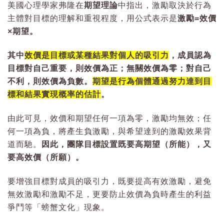
美國心理學家弗隆在
期望理論
中指出，激勵取決於行為
主體對目標的理解和重視程度，用公式表示是
激勵=效價
×期望。
其中
效價是目標或某種結果對個人的吸引力
，成員認為
目標對自己重要，則效價為正；無關效價為零；對自己
不利，則效價為負數。
期望是行為個體通過努力達到目
標和結果實現概率的估計
。
由此可見，效價和期望任何一項為零，激勵均無效；任
何一項為負，將產生負激勵，與希望達到的激勵效果背
道而馳。
因此，團隊目標設置既要高期望（所能），又
要高效價（所願）。
要增強目標對成員的吸引力，既要提高有效激勵，避免
無效激勵和激勵不足，更要防止效價為負時產生的利益
爭鬥等「螃蟹文化」現象。