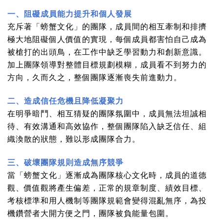
一、阻礙成員能力提升和個人發展
充斥著「螃蟹文化」的團隊，成員間的相互牽制和排擠
極大地阻礙個人價值的實現，每個成員都害怕自己成為
被槍打的出頭鳥，在工作中缺乏學習動力和創新意識。
加上團隊領導對整體目標規劃模糊，成員看不到努力的
方向，久而久之，整個團隊逐漸喪失前進動力。
二、造成信任危機且降低凝聚力
在明爭暗鬥、相互猜疑的團隊氛圍中，成員無法坦誠相
待、有效溝通和高效協作，整個團隊陷入缺乏信任、組
織渙散的狀態，難以形成團隊合力。
三、破壞團隊規則造成無序競爭
當「螃蟹文化」逐漸成為團隊核心文化時，成員的道德
觀、價值觀將產生偏差，正常的規章制度、績效目標、
考核標準和用人機制等團隊規範會變得混亂無序，為投
機鑽營者大開方便之門，團隊被負能量包圍。