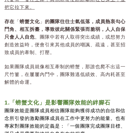
把它拉下來。
存在
「
螃蟹文化
」
的團隊往往士氣低落，成員熱衷勾心
鬥角、相互拆臺，導致彼此關係緊張而脆弱，人人自保
只會人人自危
。團隊中若有人取得突出成績，或想努力
創造效益時，便會引來其他成員的嘲諷、疏遠，甚至招
致成員的牽制、打壓。
如果團隊成員就像相互牽制的螃蟹，那誰也爬不出這一
尺竹簍，在屢屢內鬥中，團隊難逃低績效、高內耗甚至
解體的命運。
1.
「螃蟹文化」是影響團隊效能的絆腳石
團隊效能是團隊成員相信團隊能夠獲得成功的自信和信
念所引發的激勵團隊成員在工作中更努力的能量。也有
專家對團隊效能的定義是：「一個團隊完成團隊目標、