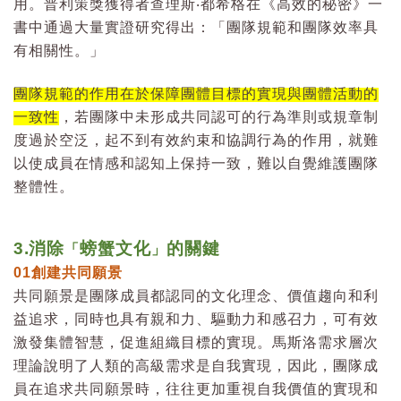
用。普利策獎獲得者查理斯‧都希格在《高效的秘密》一
書中通過大量實證研究得出：「團隊規範和團隊效率具
有相關性。」
團隊規範的作用在於保障團體目標的實現與團體活動的
一致性
，若團隊中未形成共同認可的行為準則或規章制
度過於空泛，起不到有效約束和協調行為的作用，就難
以使成員在情感和認知上保持一致，難以自覺維護團隊
整體性。
3.
消除
螃蟹文化
的關鍵
「
」
01
創建共同願景
共同願景是團隊成員都認同的文化理念、價值趨向和利
益追求，同時也具有親和力、驅動力和感召力，可有效
激發集體智慧，促進組織目標的實現。馬斯洛需求層次
理論說明了人類的高級需求是自我實現，因此，團隊成
員在追求共同願景時，往往更加重視自我價值的實現和