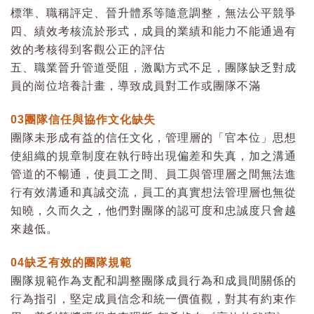
標準、職稱評定、晉升體系等隨意調整，無法公平競爭
四、績效考核流於形式，成員的業績和能力不能通過有
效的考核得到客觀公正的評估
五、職業晉升管道受阻，激勵方式不足，團隊缺乏對成
員的崗位培養計畫，導致成員對工作或團隊不滿
03
團隊信任與協作文化缺失
團隊未形成有益的信任文化，管理層的「官本位」思想
使組織的規章制度在執行時出現偏差和失真，加之溝通
管道的不暢通，使員工之間、員工與管理層之間無法進
行有效溝通和真誠交流，員工的真實想法管理層也無從
知曉，久而久之，他們對團隊的認可度和忠誠度只會越
來越低。
04
缺乏有效的團隊規範
團隊規範作為支配和調整團隊成員行為和成員間關係的
行為指引，堅定成員信念和統一價值觀，對其有約束作