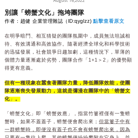
August 16,2022
別讓「螃蟹文化」拖垮團隊
作者：趙健
企業管理雜誌（ID:qyglzz)
點擊查看原文
在明爭暗鬥、相互猜疑的團隊氛圍中，成員無法坦誠相
待、有效溝通和高效協作。
隨著經濟全球化和科學技術
的迅猛發展，社會競爭日趨加劇，這種情況下，單薄的
個體力量逐漸處於劣勢，團隊合作「1+1＞2」的優勢顯
得更有意義。
但有一種現象在蠶食著團隊力量，降低團隊效能，使團
隊逐漸喪失發展動力，這就是彌漫在團隊中的
「
螃蟹文
化
」
。
「螃蟹文化」即「螃蟹效應」，指當竹簍裡僅有一隻螃
蟹時，如果不蓋蓋子，螃蟹便會爬出來；
但當簍子中有
一群螃蟹時，即便沒有蓋子也不會有螃蟹爬出來，因為
只要有一隻往上爬，其他螃蟹便紛紛攀附在它身上，並