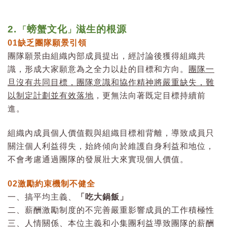
2.
螃蟹文化
滋生的根源
「
」
01
缺乏團隊願景引領
團隊願景由組織內部成員提出，經討論後獲得組織共
識，形成大家願意為之全力以赴的目標和方向。
團隊一
旦沒有共同目標，團隊意識和協作精神將嚴重缺失，難
以制定計劃並有效落地
，更無法向著既定目標持續前
進。
組織內成員個人價值觀與組織目標相背離，導致成員只
關注個人利益得失，始終傾向於維護自身利益和地位，
不會考慮通過團隊的發展壯大來實現個人價值。
02
激勵約束機制不健全
一、搞平均主義、
「吃大鍋飯」
二、薪酬激勵制度的不完善嚴重影響成員的工作積極性
三、人情關係、本位主義和小集團利益導致團隊的薪酬