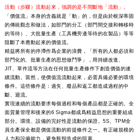
活動（步驟）流動起來，強調的是不間斷地「流動」。
「價值流」本身的含義就是「動」的，但是由於根深蒂固
的傳統觀念和做法，如部門的分工（部門間交接和轉移時
的等待）、大批量生產（工具機旁邊等待的在製品）等等
阻斷了本應動起來的價值流。
精益將所有的停滯作爲企業的浪費，「所有的人都必須和
部門化的、批量生產的思想做鬥爭」，用持續改進、
JIT
、單件流等方法在任何批量生產條件下創造價值的連
續流動。當然，使價值流流動起來，必需具備必要的環境
條件。這些條件是：過失、廢品和返工都造成過程的中
斷、迴流。
實現連續的流動要求每個過程和每個產品都是正確的。全
面質量管理和後來的
6 Sigma
都成爲精益思想的重要組成
部分。環境、設備的完好性是流動的保證。
5S
、
TPM
全
員生產保全都是價值流動的前提條件之一。有正確規模的
人力和設備能力，避免瓶頸造成的阻塞。