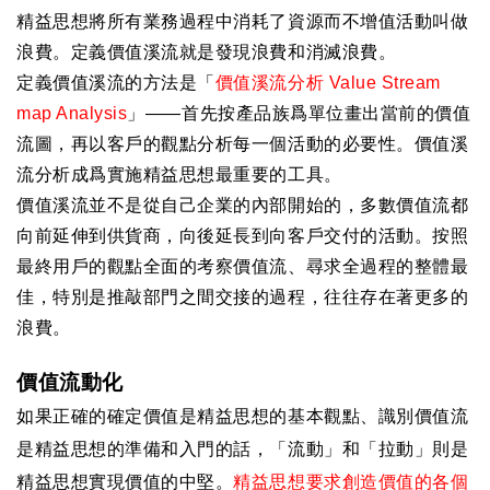
精益思想將所有業務過程中消耗了資源而不增值活動叫做
浪費。定義價值溪流就是發現浪費和消滅浪費。
定義價值溪流的方法是「
價值溪流分析
Value Stream
map Analysis
」
——
首先按產品族爲單位畫出當前的價值
流圖，再以客戶的觀點分析每一個活動的必要性。價值溪
流分析成爲實施精益思想最重要的工具。
價值溪流並不是從自己企業的內部開始的，多數價值流都
向前延伸到供貨商，向後延長到向客戶交付的活動。按照
最終用戶的觀點全面的考察價值流、尋求全過程的整體最
佳，特別是推敲部門之間交接的過程，往往存在著更多的
浪費。
價值流動化
如果正確的確定價值是精益思想的基本觀點、識別價值流
是精益思想的準備和入門的話，「流動」和「拉動」則是
精益思想實現價值的中堅。
精益思想要求創造價值的各個