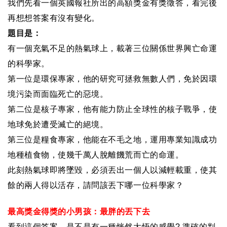
我們先看一個英國報社所出的高額獎金有獎徵答，看完後
再想想答案有沒有變化。
題目是：
有一個充氣不足的熱氣球上，載著三位關係世界興亡命運
的科學家。
第一位是環保專家，他的研究可拯救無數人們，免於因環
境污染而面臨死亡的惡境。
第二位是核子專家，他有能力防止全球性的核子戰爭，使
地球免於遭受滅亡的絕境。
第三位是糧食專家，他能在不毛之地，運用專業知識成功
地種植食物，使幾千萬人脫離饑荒而亡的命運。
此刻熱氣球即將墜毀，必須丟出一個人以減輕載重，使其
餘的兩人得以活存，請問該丟下哪一位科學家？
最高獎金得獎的小男孩：最胖的丟下去
看到這個答案，是不是有一種恍然大悟的感覺
?
準確的判