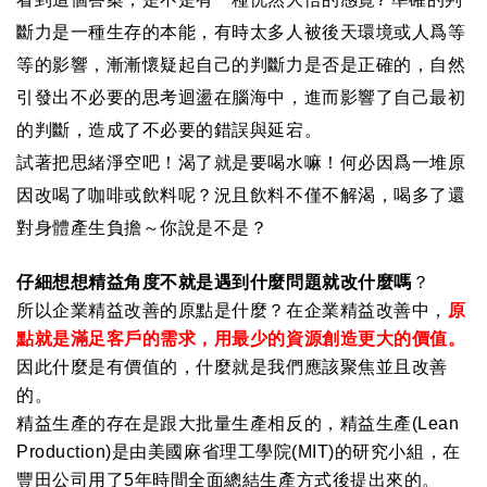
斷力是一種生存的本能，有時太多人被後天環境或人爲等
等的影響，漸漸懷疑起自己的判斷力是否是正確的，自然
引發出不必要的思考迴盪在腦海中，進而影響了自己最初
的判斷，造成了不必要的錯誤與延宕。
試著把思緒淨空吧！渴了就是要喝水嘛！何必因爲一堆原
因改喝了咖啡或飲料呢？況且飲料不僅不解渴，喝多了還
對身體產生負擔～你說是不是？
仔細想想精益角度不就是遇到什麼問題就改什麼嗎
？
所以企業精益改善的原點是什麼？在企業精益改善中，
原
點就是滿足客戶的需求，用最少的資源創造更大的價值。
因此什麼是有價值的，什麼就是我們應該聚焦並且改善
的。
精益生產的存在是跟大批量生產相反的，精益生產
(Lean
Production)
是由美國麻省理工學院
(MIT)
的研究小組，在
豐田公司用了
5
年時間全面總結生產方式後提出來的。