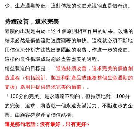
少、生產週期降低，這對傳統的改進來說簡直是個奇蹟。
持續改善，追求完美
奇蹟的出現是由於上述
4
個原則相互作用的結果。改進的
結果必然是價值流動速度顯著的加快。這樣就必須不斷地
用價值流分析方法找出更隱蔽的浪費，作進一步的改進。
這樣的良性循環成爲趨於盡善盡美的過程。
精益製造的目標是：
「通過持續改善，追求完美的價值創
造過程（包括設計、製造和對產品或服務整個生命週期的
支援）爲用戶提供追求完美的價值」
。
「
100
分的完美」是永遠達不到的，但持續地對「
100
分
的完美」追求，將造就一個永遠充滿活力、不斷進步的企
業。由顧客確定產品價值結構。
還是那句老話
:
沒有最好，只有更好
~