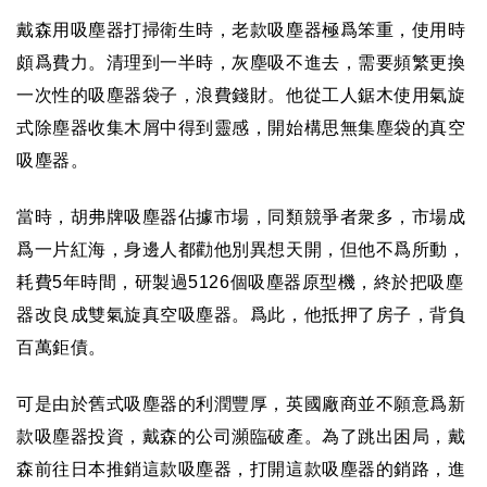
戴森用吸塵器打掃衛生時，老款吸塵器極爲笨重，使用時
頗爲費力。清理到一半時，灰塵吸不進去，需要頻繁更換
一次性的吸塵器袋子，浪費錢財。他從工人鋸木使用氣旋
式除塵器收集木屑中得到靈感，開始構思無集塵袋的真空
吸塵器。
當時，胡弗牌吸塵器佔據市場，同類競爭者衆多，市場成
爲一片紅海，身邊人都勸他別異想天開，但他不爲所動，
耗費
5
年時間，研製過
5126
個吸塵器原型機，終於把吸塵
器改良成雙氣旋真空吸塵器。爲此，他抵押了房子，背負
百萬鉅債。
可是由於舊式吸塵器的利潤豐厚，英國廠商並不願意爲新
款吸塵器投資，戴森的公司瀕臨破產。為了跳出困局，戴
森前往日本推銷這款吸塵器，打開這款吸塵器的銷路，進