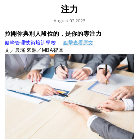
注力
August 02,2023
拉開你與別人段位的，是你的專注力
健
峰
管理技術培訓學校
點擊查看原文
文／晨瑤
來源／
MBA
智庫