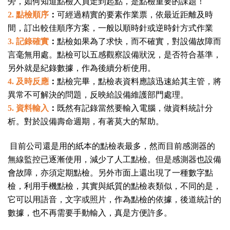
旁，如何知道點檢人員走到起點，是點檢重要的課題！
2.
點檢順序
：
可經過精實的要素作業票，依最近距離及時
間，訂出較佳順序方案，一般以順時針或逆時針方式作業
3.
記錄確實
：
點檢如果為了求快，而不確實，對設備故障而
言毫無用處。點檢可以五感觀察設備狀況，是否符合基準，
另外就是紀錄數據，作為後續分析使用。
4.
及時反應
：
點檢完畢，點檢表資料應該迅速給其主管，將
異常不可解決的問題，反映給設備維護部門處理。
5.
資料輸入
：
既然有記錄當然要輸入電腦，做資料統計分
析。對於設備壽命週期，有著莫大的幫助。
目前公司還是用的紙本的點檢表最多，然而目前感測器的
無線監控已逐漸使用，減少了人工點檢。但是感測器也設備
會故障，亦須定期點檢。另外市面上還出現了一種數字點
檢，利用手機點檢，其實與紙質的點檢表類似，不同的是，
它可以用語音，文字或照片，作為點檢的依據，後道統計的
數據，也不再需要手動輸入，真是方便許多。