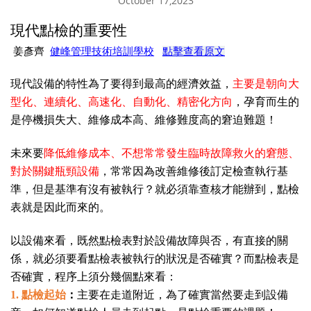
October 17,2023
現代點檢的重要性
姜彥齊
健峰管理技術培訓學校
點擊查看原文
現代設備的特性為了要得到最高的經濟效益，
主要是朝向大
型化、連續化、高速化、自動化、精密化方向
，孕育而生的
是停機損失大、維修成本高、維修難度高的窘迫難題！
未來要
降低維修成本、不想常常發生臨時故障救火的窘態、
對於關鍵瓶頸設備
，常常因為改善維修後訂定檢查執行基
準，但是基準有沒有被執行？就必須靠查核才能辦到，點檢
表就是因此而來的。
以設備來看，既然點檢表對於設備故障與否，有直接的關
係，就必須要看點檢表被執行的狀況是否確實？而點檢表是
否確實，程序上須分幾個點來看：
1.
點檢起始
：
主要在走道附近，為了確實當然要走到設備