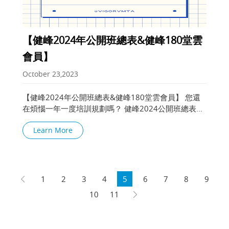
【健峰2024年公開班總表&健峰180堂雲
會員】
October 23,2023
【健峰2024年公開班總表&健峰180堂雲會員】 您還
在煩惱一年一度培訓規劃嗎？ 健峰2024公開班總表已
出爐🔥 歡迎下載參考安排👉https://reurl.cc/V42y3R
Learn More
🔥最適合廠內教育訓練
1
2
3
4
5
6
7
8
9
10
11